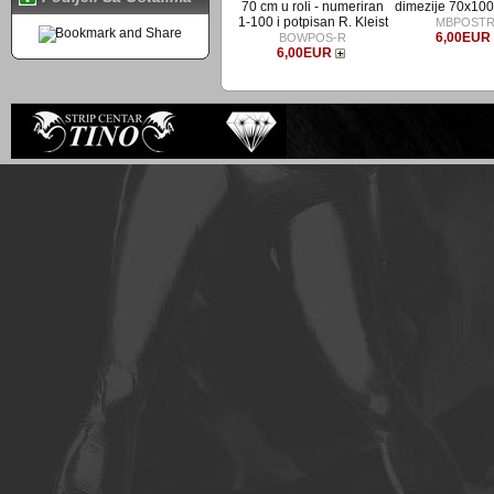
70 cm u roli - numeriran
dimezije 70x100 
1-100 i potpisan R. Kleist
MBPOSTR
6,00EUR
BOWPOS-R
6,00EUR