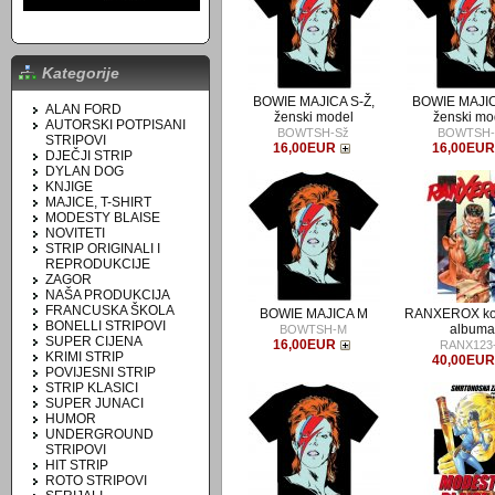
Kategorije
BOWIE MAJICA S-Ž,
BOWIE MAJIC
ALAN FORD
ženski model
ženski mo
AUTORSKI POTPISANI
BOWTSH-Sž
BOWTSH-
STRIPOVI
16,00EUR
16,00EU
DJEČJI STRIP
DYLAN DOG
KNJIGE
MAJICE, T-SHIRT
MODESTY BLAISE
NOVITETI
STRIP ORIGINALI I
REPRODUKCIJE
ZAGOR
NAŠA PRODUKCIJA
FRANCUSKA ŠKOLA
BOWIE MAJICA M
RANXEROX ko
BONELLI STRIPOVI
album
BOWTSH-M
SUPER CIJENA
16,00EUR
RANX123
KRIMI STRIP
40,00EU
POVIJESNI STRIP
STRIP KLASICI
SUPER JUNACI
HUMOR
UNDERGROUND
STRIPOVI
HIT STRIP
ROTO STRIPOVI