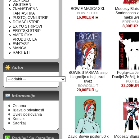
SERIJALI
WESTERN
BOWIE MAJICA XXL
Modesty Blais
ZNANSTVENA
Smrtonosna z
FANTASTIKA
BOWTSH-XXL
16,00EUR
mekii uv
PUSTOLOVNI STRIP
DOMAĆI STRIP
ERPDMB1
8,00EUR
EX YU STRIPOVI
EROTSKI STRIP
AMERIČKA
PRODUKCIJA
FANTASY
MANGA
RARITETI
Autor
BOWIE STARMAN,strip
Poglavica Je
biografija u boji, tvrdi
Danijel Žeželj, 
uvez
POJTD
22,00EU
BOWCOL1-T
20,00EUR
Informacije
O nama
Izjava o privatnosti
Uvjeti poslovanja
Kontakt
Sadržaj
David Bowie poster 50 x
Modesty Blaise
Podijeli Sa Ostalima