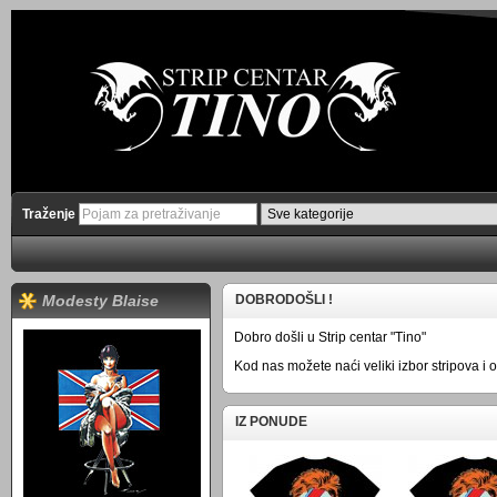
Traženje
Modesty Blaise
DOBRODOŠLI !
Dobro došli u Strip centar "Tino"
Kod nas možete naći veliki izbor stripova i 
IZ PONUDE